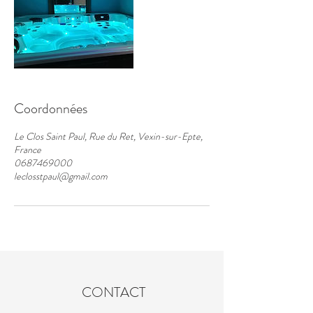
Coordonnées
Le Clos Saint Paul, Rue du Ret, Vexin-sur-Epte,
France
0687469000
leclosstpaul@gmail.com
CONTACT