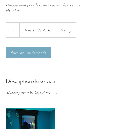
Uniquement pour les clients ayant réservé une
chambre
À
partir
1 h
1
À partir de 20 €
Tourny
de
20
euros
Envoyer une demande
Description du service
Séance privée 1h Jacuzzi + sauna