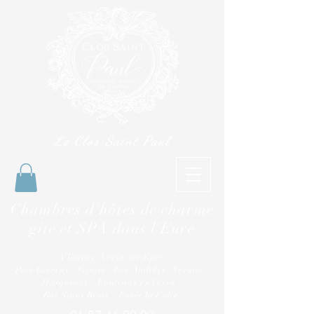
Le Clos Saint Paul
Chambres d'hôtes de charme
gite et SPA dans l'Eure
A Tourny (Vexin sur Epte)
Près Giverny - Gisors - Les Andelys - Vernon -
Harquency - Fontenay en Vexin -
Bus Saint Rémy - Forêt la Folie