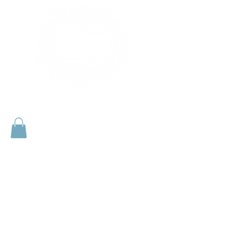
Le Clos Saint Paul
Chambres d'hôtes de charme
gite et SPA dans l'Eure
A Tourny (Vexin sur Epte)
Près Giverny - Gisors - Les Andelys - Vernon -
Harquency - Fontenay en Vexin -
Bus Saint Rémy - Forêt la Folie