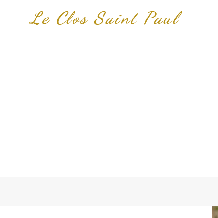
Le Clos Saint Paul
Chambres d'hôtes de c
gite et SPA dans l'Eu
A Tourny (Vexin sur Epte)
Près Giverny - Gisors - Les Andelys - Vernon - Harquency
Bus Saint Rémy - Forêt la Folie
HAMBRES
GALERIE
ACTIVITÉ