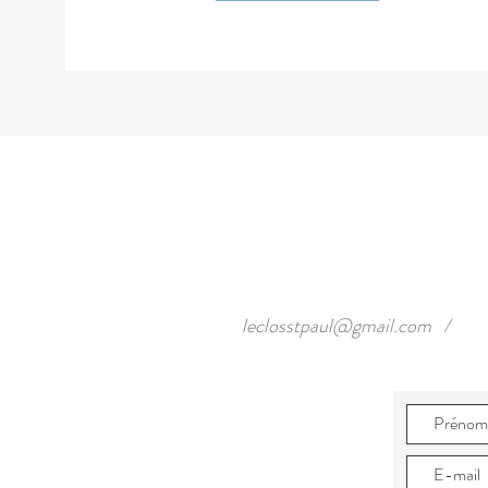
leclosstpaul@gmail.com
/