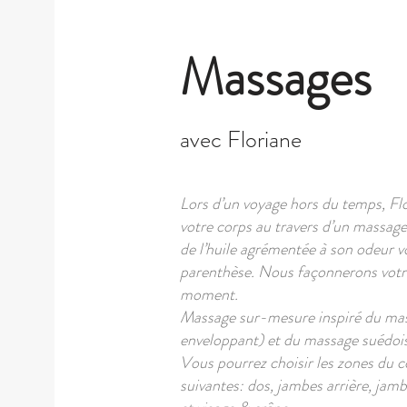
Massages
avec Floriane
Lors d’un voyage hors du temps, Flo
votre corps au travers d’un massag
de l’huile agrémentée à son odeur vo
parenthèse. Nous façonnerons votr
moment.
​Massage sur-mesure inspiré du mass
enveloppant) et du massage suédois
Vous pourrez choisir les zones du 
suivantes: dos, jambes arrière, jamb