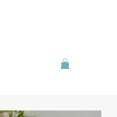
harme
re
 - Fontenay en Vexin -
06 87 46 90 00
S
CONTACT