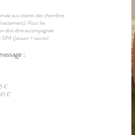
ervée aux clients des chambres
directement). Pour les
tion doit être accompagnée
 SPA (jacuzzi + sauna).
massage :
15 €
145 €