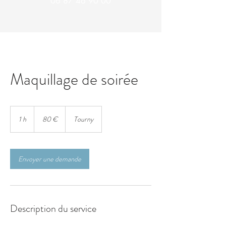
06 87 46 90 00
Maquillage de soirée
80
euros
1 h
1
80 €
Tourny
Envoyer une demande
Description du service