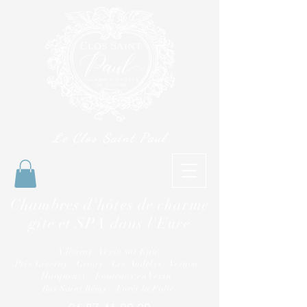
Le Clos Saint Paul
Chambres d'hôtes de charme
gite et SPA dans l'Eure
A Tourny (Vexin sur Epte)
Près Giverny - Gisors - Les Andelys - Vernon -
Harquency - Fontenay en Vexin -
Bus Saint Rémy - Forêt la Folie