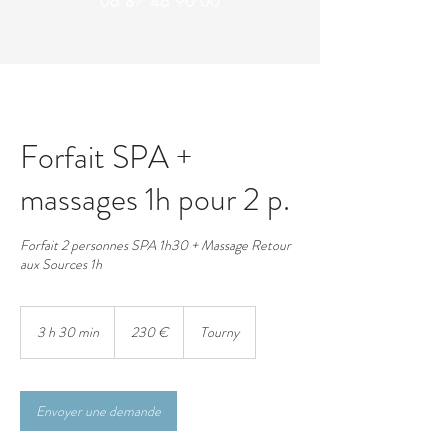
06 87 46 90 00
Forfait SPA +
massages 1h pour 2 p.
Forfait 2 personnes SPA 1h30 + Massage Retour
aux Sources 1h
230
euros
3 h 30 min
3
230 €
Tourny
h
3
0
m
Envoyer une demande
i
n