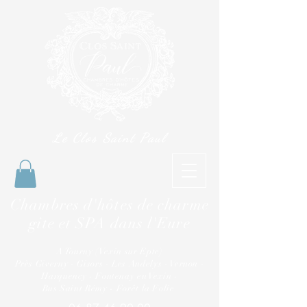
Le Clos Saint Paul
Chambres d'hôtes de charme
gite et SPA dans l'Eure
A Tourny (Vexin sur Epte)
Près Giverny - Gisors - Les Andelys - Vernon -
Harquency - Fontenay en Vexin -
Bus Saint Rémy - Forêt la Folie