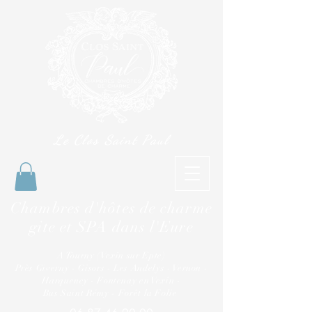
Le Clos Saint Paul
Chambres d'hôtes de charme
gite et SPA dans l'Eure
A Tourny (Vexin sur Epte)
Près Giverny - Gisors - Les Andelys - Vernon -
Harquency - Fontenay en Vexin -
Bus Saint Rémy - Forêt la Folie