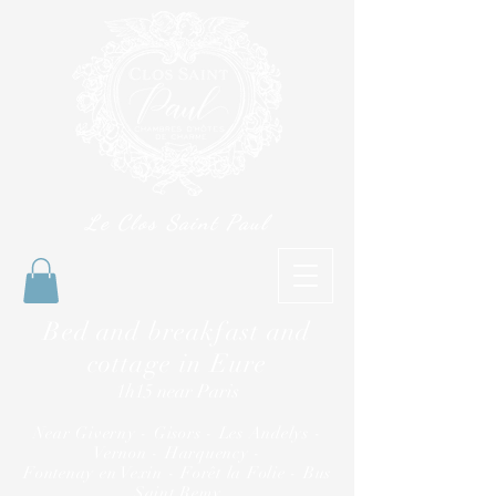
Le Clos Saint Paul
Bed and breakfast and
cottage in Eure
1h15 near Paris
Near Giverny - Gisors - Les Andelys -
Vernon - Harquency -
Fontenay en Vexin - Forêt la Folie - Bus
Saint Remy