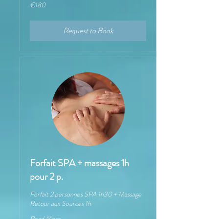
180
€180
euros
Request to Book
Forfait SPA + massages 1h
pour 2 p.
Forfait 2 personnes SPA 1h30 + Massage
Retour aux Sources 1h
Read More