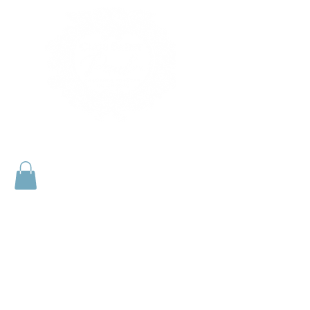
Le Clos Saint Paul
Bed and breakfast and
cottage in Eure
1h15 near Paris
Near Giverny - Gisors - Les Andelys -
Vernon - Harquency -
Fontenay en Vexin - Forêt la Folie - Bus
Saint Remy