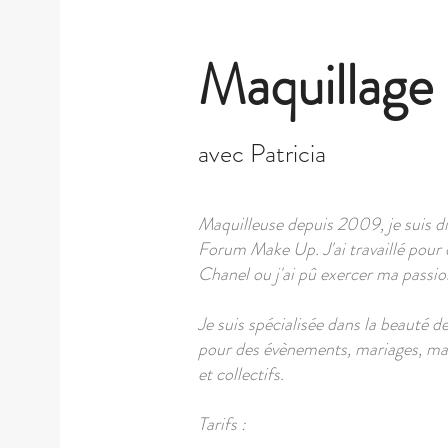
Maquillage
avec Patricia
Maquilleuse depuis 2009, je suis d
Forum Make Up. J'ai travaillé pour
Chanel ou j'ai pû exercer ma passi
Je suis spécialisée dans la beauté 
pour des évènements, mariages, mais
et collectifs.
Tarifs :