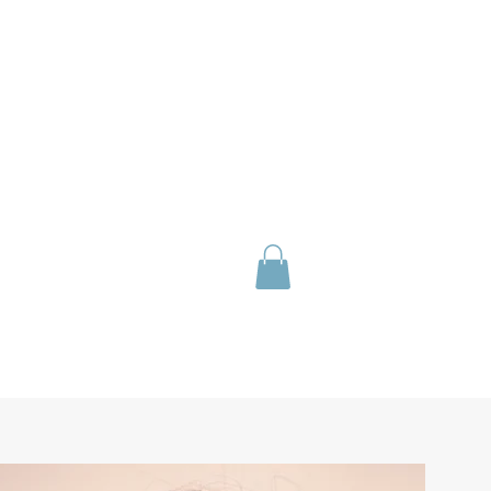
age in Eure
on - Harquency -
s Saint Remy
+33 6 87 46 90 00
IVITIES
CONTACT