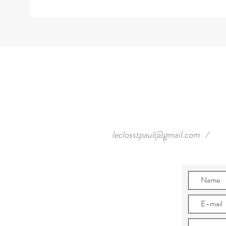
leclosstpaul@gmail.com
/