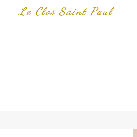
Le Clos Saint Paul
Bed and breakfast and cott
1h15 near Paris
Near Giverny - Gisors - Les Andelys - Vern
Fontenay en Vexin - Forêt la Folie - Bu
S
BOOKING
GALLERY
ACT