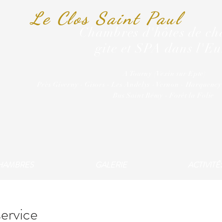
Le Clos Saint Paul
Chambres d'hôtes de c
gite et SPA dans l'Eu
A Tourny (Vexin sur Epte)
Près Giverny - Gisors - Les Andelys - Vernon - Harquency
Bus Saint Rémy - Forêt la Folie
HAMBRES
GALERIE
ACTIVITÉ
ervice