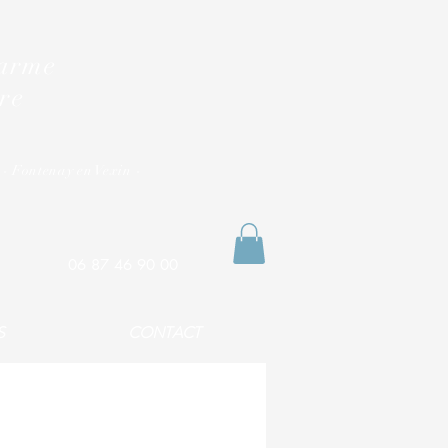
harme
re
 - Fontenay en Vexin -
06 87 46 90 00
S
CONTACT